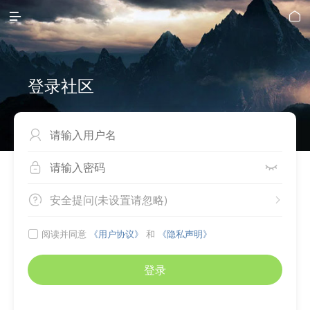


登录社区



安全提问(未设置请忽略)


阅读并同意
《用户协议》
和
《隐私声明》

登录