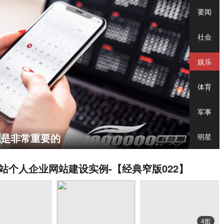
要闻
社会
娱乐
体育
军事
说是非常重要的
明星
站个人企业网站建设实例-【经典窄版022】
4图