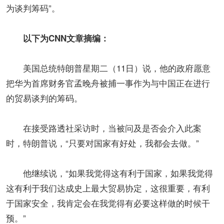
为谈判筹码”。
以下为CNN文章摘编：
美国总统特朗普星期二（11日）说，他的政府愿意
把华为首席财务官孟晚舟被捕一事作为与中国正在进行
的贸易谈判的筹码。
在接受路透社采访时，当被问及是否会介入此案
时，特朗普说，“只要对国家有好处，我都会去做。”
他继续说，“如果我觉得这有利于国家，如果我觉得
这有利于我们达成史上最大贸易协定，这很重要，有利
于国家安全，我肯定会在我觉得有必要这样做的时候干
预。”