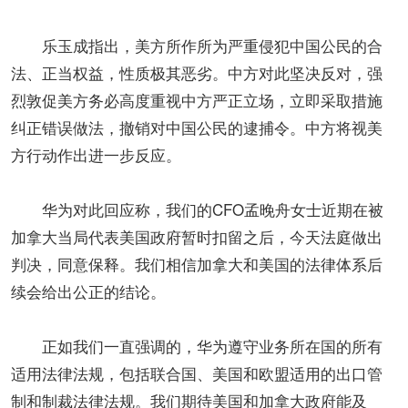
乐玉成指出，美方所作所为严重侵犯中国公民的合
法、正当权益，性质极其恶劣。中方对此坚决反对，强
烈敦促美方务必高度重视中方严正立场，立即采取措施
纠正错误做法，撤销对中国公民的逮捕令。中方将视美
方行动作出进一步反应。
华为对此回应称，我们的CFO孟晚舟女士近期在被
加拿大当局代表美国政府暂时扣留之后，今天法庭做出
判决，同意保释。我们相信加拿大和美国的法律体系后
续会给出公正的结论。
正如我们一直强调的，华为遵守业务所在国的所有
适用法律法规，包括联合国、美国和欧盟适用的出口管
制和制裁法律法规。我们期待美国和加拿大政府能及