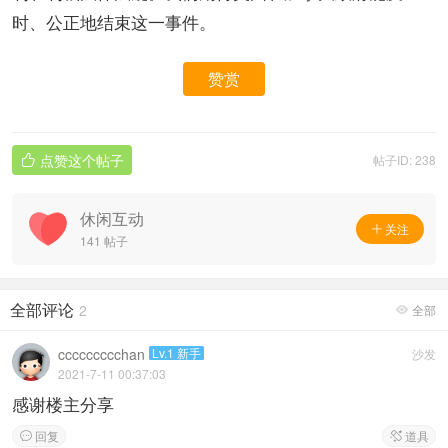
时、公正地结束这一事件。
赞赏
点赞这个帖子
帖子ID: 238

休闲互动
关注

141 帖子
全部评论
2
全部

ccccccccchan
Lv.1 新手
沙发
2021-7-11 00:37:03
感谢楼主分享
回复
道具

