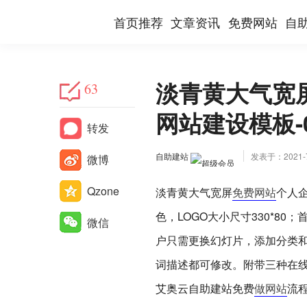
首页推荐
文章资讯
免费网站
自
淡青黄大气宽
63
网站建设模板-
转发
自助建站
发表于：2021-7-
微博
Qzone
淡青黄大气宽屏
免费网站
个人
色，LOGO大小尺寸330*8
微信
户只需更换幻灯片，添加分类
词描述都可修改。附带三种在
艾奥云自助建站免费
做网站
流