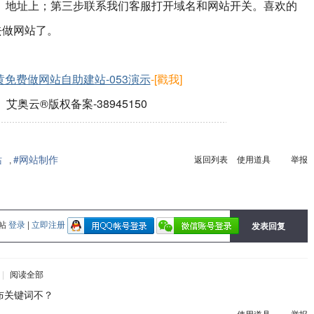
1.228）地址上；第三步联系我们客服打开域名和网站开关。喜欢的
去做网站了。
黄免费做网站自助建站-053演示
-[戳我]
艾奥云®版权备案-38945150
站
#网站制作
返回列表
使用道具
举报
,
帖
登录
|
立即注册
发表回复
|
阅读全部
布关键词不？
使用道具
举报