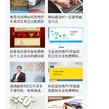
教育培训网站托管维护
网站建设时一定要明确
长尾词文章怎么配图好
这六点
奶黄色经典窄版免费网
天蓝色经典PC窄版医
站个人企业自助建站模
药卫生企业免费网站建
设
滴滴融资9百亿不买车
科技蓝经典PC窄版建
不雇司机，每单抽成
筑建材企业免费网站建
25%
设