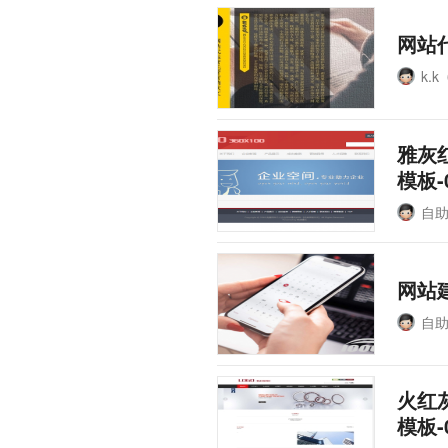
网站
k.k
雅灰
模板-
自
网站
自
火红
模板-