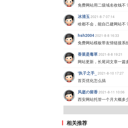
免费网站用二级域名收钱不
冰清玉
2021-8-7 07:14
啥都不会，能自己建网站不
hsh2004
2021-8-8 16:33
免费网站模板带友情链接系
香菜是毒草
2021-8-8 19:21
网站更新，长尾词文章一篇
′执子之手_
2021-8-10 17:27
首页优化怎么搞
风逝の留香
2021-8-11 10:06
西安网站托管一个月大概多
相关推荐